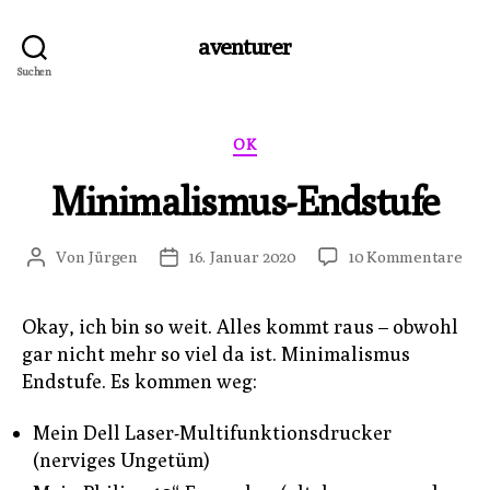
aventurer
Suchen
Kategorien
OK
Minimalismus-Endstufe
zu
Von
Jürgen
16. Januar 2020
10 Kommentare
Beitragsautor
Veröffentlichungsdatum
Min
End
Okay, ich bin so weit. Alles kommt raus – obwohl
gar nicht mehr so viel da ist. Minimalismus
Endstufe. Es kommen weg:
Mein Dell Laser-Multifunktionsdrucker
(nerviges Ungetüm)