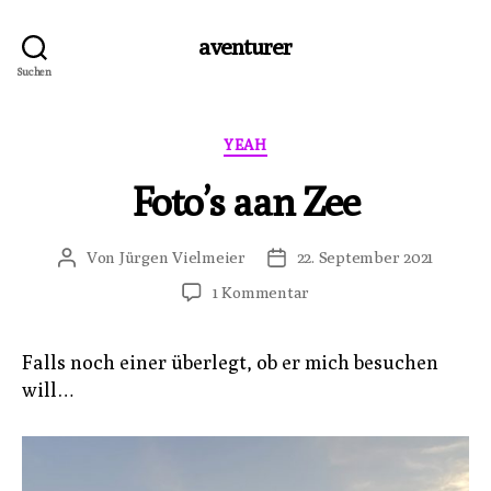
aventurer
Suchen
Kategorien
YEAH
Foto’s aan Zee
Von
Jürgen Vielmeier
22. September 2021
Beitragsautor
Veröffentlichungsdatum
zu
1 Kommentar
Foto’s
aan
Falls noch einer überlegt, ob er mich besuchen
Zee
will…