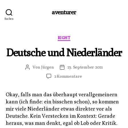
aventurer
Suchen
Kategorien
RIGHT
Deutsche und Niederländer
Von
Jürgen
23. September 2021
Beitragsautor
Veröffentlichungsdatum
zu
2 Kommentare
Deutsche
und
Okay, falls man das überhaupt verallgemeinern
Niederländer
kann (ich finde: ein bisschen schon), so kommen
mir viele Niederländer etwas direkter vor als
Deutsche. Kein Verstecken im Kontext: Gerade
heraus, was man denkt, egal ob Lob oder Kritik.