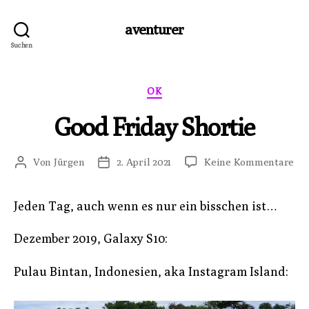
aventurer
Suchen
Kategorien
OK
Good Friday Shortie
zu
Von
Jürgen
2. April 2021
Keine Kommentare
Beitragsautor
Veröffentlichungsdatum
Go
Fri
Jeden Tag, auch wenn es nur ein bisschen ist…
Sho
Dezember 2019, Galaxy S10:
Pulau Bintan, Indonesien, aka Instagram Island: