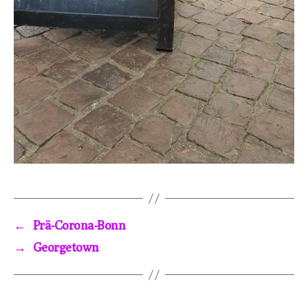
←
Prä-Corona-Bonn
→
Georgetown