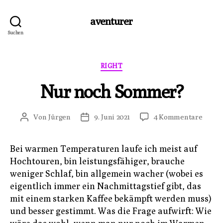
aventurer
Suchen
Kategorien
RIGHT
Nur noch Sommer?
zu
Von
Jürgen
9. Juni 2021
4 Kommentare
Beitragsautor
Veröffentlichungsdatum
Nur
noch
Bei warmen Temperaturen laufe ich meist auf
Somm
Hochtouren, bin leistungsfähiger, brauche
weniger Schlaf, bin allgemein wacher (wobei es
eigentlich immer ein Nachmittagstief gibt, das
mit einem starken Kaffee bekämpft werden muss)
und besser gestimmt. Was die Frage aufwirft: Wie