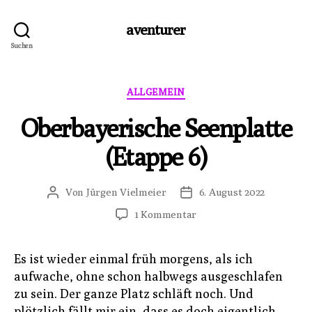
aventurer
Suchen
Kategorien
ALLGEMEIN
Oberbayerische Seenplatte
(Etappe 6)
Von
Jürgen Vielmeier
6. August 2022
Beitragsautor
Veröffentlichungsdatum
zu
1 Kommentar
Oberbayerische
Seenplatte
Es ist wieder einmal früh morgens, als ich
(Etappe
aufwache, ohne schon halbwegs ausgeschlafen
6)
zu sein. Der ganze Platz schläft noch. Und
plötzlich fällt mir ein, dass es doch eigentlich