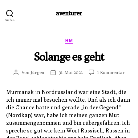
aventurer
Suchen
Kategorien
HM
Solange es geht
zu
Von
Jürgen
31. Mai 2022
1 Kommentar
Beitragsautor
Veröffentlichungsdatum
Solan
es
Murmansk in Nordrussland war eine Stadt, die
geht
ich immer mal besuchen wollte. Und als ich dann
die Chance hatte und gerade „in der Gegend“
(Nordkap) war, habe ich meinen ganzen Mut
zusammengenommen und bin rübergefahren. Ich
spreche so gut wie kein Wort Russisch, Russen in