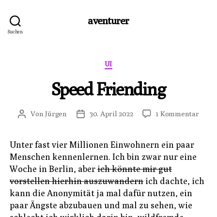
aventurer
Suchen
Kategorien
UI
Speed Friending
zu
Von
Jürgen
30. April 2022
1 Kommentar
Beitragsautor
Veröffentlichungsdatum
Spee
Frien
Unter fast vier Millionen Einwohnern ein paar
Menschen kennenlernen. Ich bin zwar nur eine
Woche in Berlin, aber
ich könnte mir gut
vorstellen hierhin auszuwandern
ich dachte, ich
kann die Anonymität ja mal dafür nutzen, ein
paar Ängste abzubauen und mal zu sehen, wie