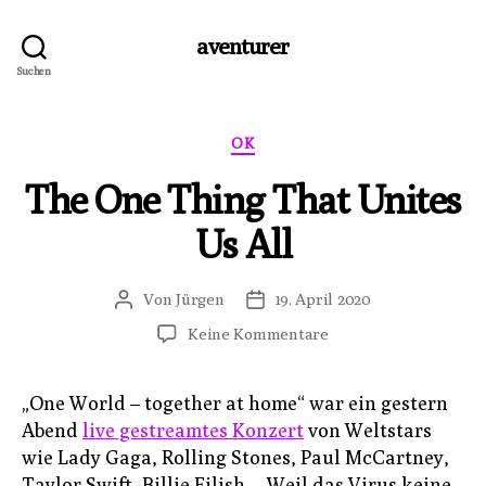
aventurer
Suchen
Kategorien
OK
The One Thing That Unites
Us All
Von
Jürgen
19. April 2020
Beitragsautor
Veröffentlichungsdatum
zu
Keine Kommentare
The
One
„One World – together at home“ war ein gestern
Thing
Abend
live gestreamtes Konzert
von Weltstars
That
Unites
wie Lady Gaga, Rolling Stones, Paul McCartney,
Us
Taylor Swift, Billie Eilish… Weil das Virus keine