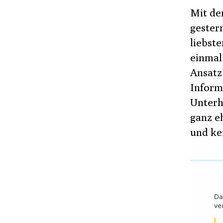
Mit d
gestern
liebst
einmal
Ansatz
Inform
Unterh
ganz e
und ke