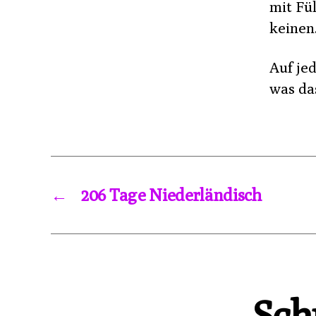
mit Fül
keinen
Auf jed
was das
←
206 Tage Niederländisch
Sch