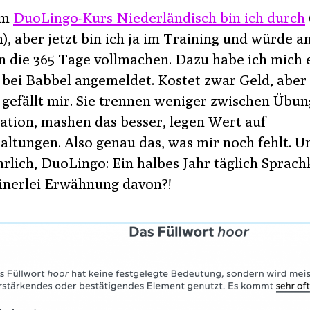
B
em
DuoLingo-Kurs Niederländisch bin ich durch
), aber jetzt bin ich ja im Training und würde a
en die 365 Tage vollmachen. Dazu habe ich mich 
 bei Babbel angemeldet. Kostet zwar Geld, aber
 gefällt mir. Sie trennen weniger zwischen Übu
ation, mashen das besser, legen Wert auf
altungen. Also genau das, was mir noch fehlt. U
hrlich, DuoLingo: Ein halbes Jahr täglich Sprach
inerlei Erwähnung davon?!