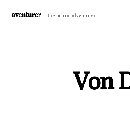
aventurer
the urban adventurer
Von D