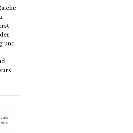
abbel
(siehe
m
erst
 der
ng und
nd,
kurs