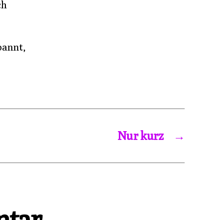
ch
pannt,
Nur kurz
→
ntar