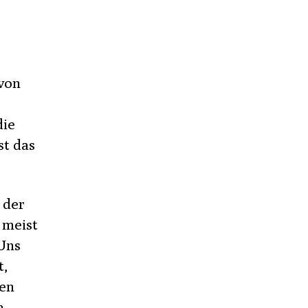
zu
Aventure
Pieces
#5:
Best
 von
of
Corona
die
st das
 der
 meist
„Uns
t,
ßen
h