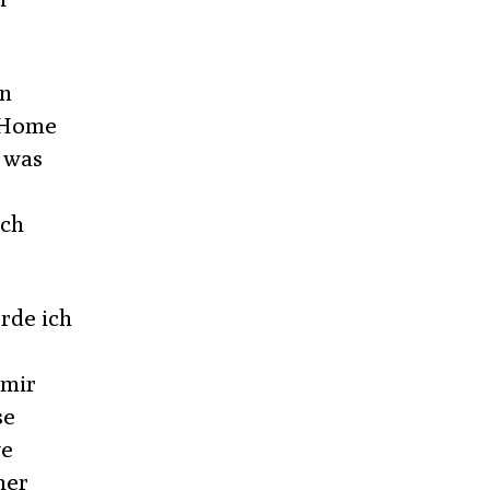
en
, Home
, was
uch
rde ich
 mir
se
ge
her