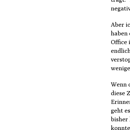
negati
Aber i
haben 
Office
endlic
versto
wenige
Wenn d
diese Z
Erinne
geht e
bisher 
konnte