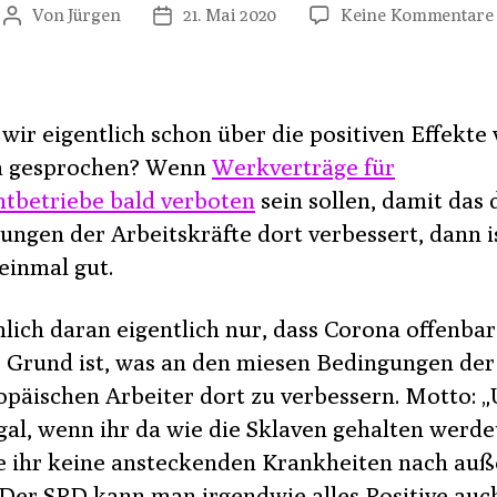
Von
Jürgen
21. Mai 2020
Keine Kommentare
Beitragsautor
Veröffentlichungsdatum
wir eigentlich schon über die positiven Effekte
a gesprochen? Wenn
Werkverträge für
htbetriebe bald verboten
sein sollen, damit das 
ungen der Arbeitskräfte dort verbessert, dann i
 einmal gut.
lich daran eigentlich nur, dass Corona offenbar
e Grund ist, was an den miesen Bedingungen der
opäischen Arbeiter dort zu verbessern. Motto: 
gal, wenn ihr da wie die Sklaven gehalten werde
e ihr keine ansteckenden Krankheiten nach au
“ Der SPD kann man irgendwie alles Positive auc