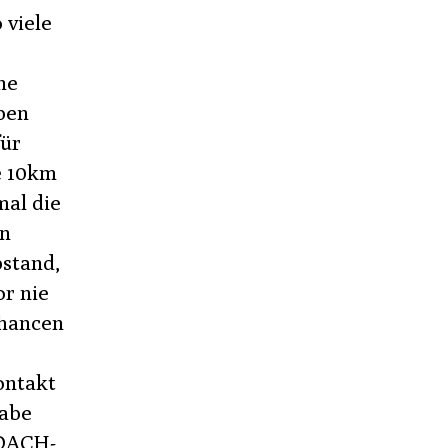
 viele
ne
ben
für
ie 10km
mal die
en
stand,
or nie
Chancen
ontakt
habe
 DACH-