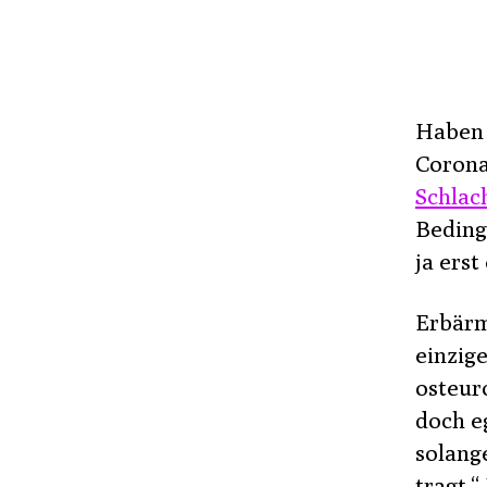
Haben 
Coron
Schlac
Beding
ja erst
Erbärm
einzig
osteur
doch e
solang
tragt.