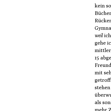
kein so
Bücher
Rücken
Gymnas
weil
ich
gehe ic
mittler
15 abg
Freund
mit se
getrof
stehen
überwu
als so
mehr Z