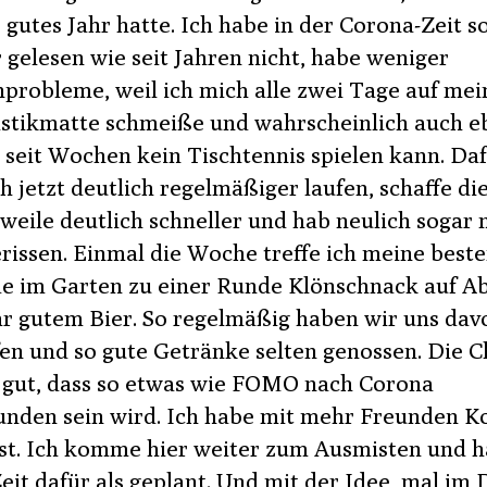
 gutes Jahr hatte. Ich habe in der Corona-Zeit so
 gelesen wie seit Jahren nicht, habe weniger
probleme, weil ich mich alle zwei Tage auf mei
tikmatte schmeiße und wahrscheinlich auch e
 seit Wochen kein Tischtennis spielen kann. Da
h jetzt deutlich regelmäßiger laufen, schaffe d
weile deutlich schneller und hab neulich sogar 
erissen. Einmal die Woche treffe ich meine best
e im Garten zu einer Runde Klönschnack auf Ab
hr gutem Bier. So regelmäßig haben wir uns dav
fen und so gute Getränke selten genossen. Die 
 gut, dass so etwas wie FOMO nach Corona
nden sein wird. Ich habe mit mehr Freunden K
nst. Ich komme hier weiter zum Ausmisten und 
eit dafür als geplant. Und mit der Idee, mal im