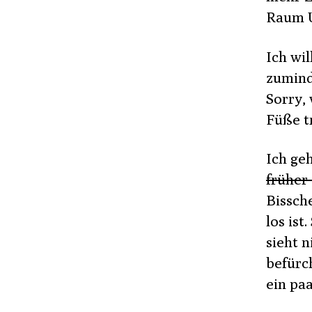
Raum U
Ich wil
zumind
Sorry,
Füße tr
Ich ge
früher
Bissch
los ist
sieht n
befürc
ein pa