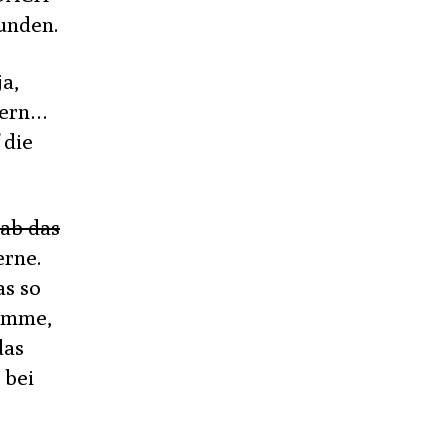
unden.
ja,
nern…
 die
ab das
erne.
s so
komme,
das
 bei