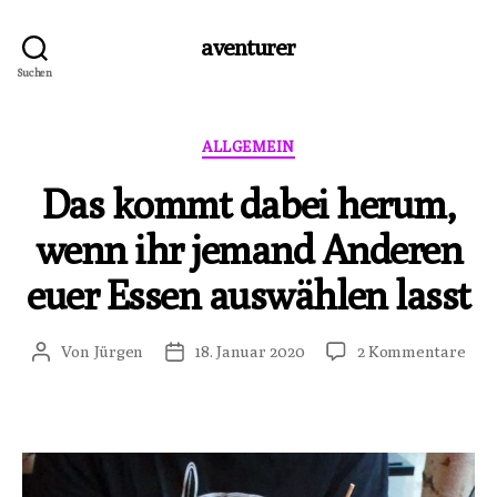
aventurer
Suchen
Kategorien
ALLGEMEIN
Das kommt dabei herum,
wenn ihr jemand Anderen
euer Essen auswählen lasst
zu
Von
Jürgen
18. Januar 2020
2 Kommentare
Beitragsautor
Veröffentlichungsdatum
Das
kom
dab
her
wen
ihr