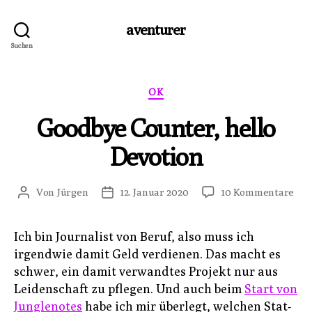
aventurer
Suchen
Kategorien
OK
Goodbye Counter, hello
Devotion
zu
Von
Jürgen
12. Januar 2020
10 Kommentare
Beitragsautor
Veröffentlichungsdatum
Goo
Cou
Ich bin Journalist von Beruf, also muss ich
hel
irgendwie damit Geld verdienen. Das macht es
Dev
schwer, ein damit verwandtes Projekt nur aus
Leidenschaft zu pflegen. Und auch beim
Start von
Junglenotes
habe ich mir überlegt, welchen Stat-