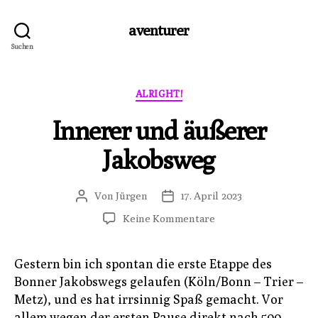
aventurer
Suchen
Kategorien
ALRIGHT!
Innerer und äußerer
Jakobsweg
Von
Jürgen
17. April 2023
Beitragsautor
Veröffentlichungsdatum
zu
Keine Kommentare
Innerer
und
Gestern bin ich spontan die erste Etappe des
äußerer
Bonner Jakobswegs gelaufen (Köln/Bonn – Trier –
Jakobsweg
Metz), und es hat irrsinnig Spaß gemacht. Vor
allem wegen der ersten Pause direkt nach 500