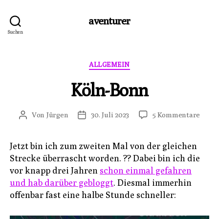
aventurer
Suchen
Kategorien
ALLGEMEIN
Köln-Bonn
zu
Von
Jürgen
30. Juli 2023
5 Kommentare
Beitragsautor
Veröffentlichungsdatum
Köln-
Bonn
Jetzt bin ich zum zweiten Mal von der gleichen
Strecke überrascht worden. ?? Dabei bin ich die
vor knapp drei Jahren
schon einmal gefahren
und hab darüber gebloggt
. Diesmal immerhin
offenbar fast eine halbe Stunde schneller: