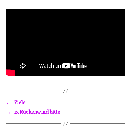
←
Ziele
→
1x Rückenwind bitte