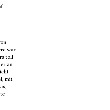
uf
von
era war
s toll
her an
icht
l, mit
as,
ute