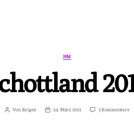
Kategorien
HM
chottland 20
zu
Von
Jürgen
24. März 2021
3 Kommentare
Beitragsautor
Veröffentlichungsdatum
Sc
20