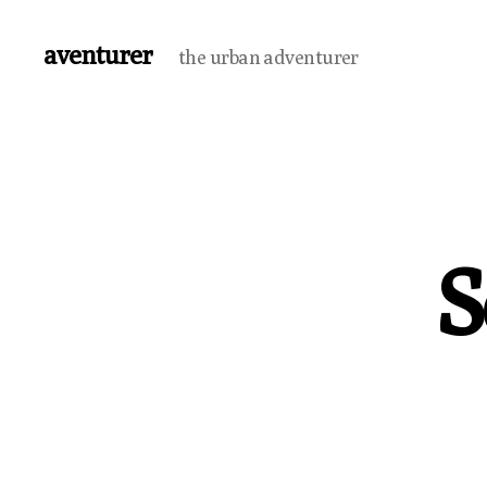
aventurer
the urban adventurer
S