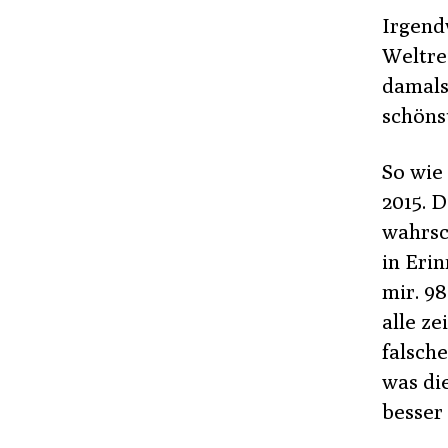
Irgendw
Weltre
damals
schöns
So wie
2015. 
wahrsch
in Erin
mir. 98
alle ze
falsch
was die
besser 