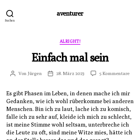
aventurer
Suchen
Kategorien
ALRIGHT!
Einfach mal sein
zu
Von
Jürgen
28. März 2023
5 Kommentare
Beitragsautor
Veröffentlichungsdatum
Einf
mal
Es gibt Phasen im Leben, in denen mache ich mir
sein
Gedanken, wie ich wohl rüberkomme bei anderen
Menschen. Bin ich zu laut, lache ich zu komisch,
falle ich zu sehr auf, kleide ich mich zu schlecht,
ist meine Stimme wohl seltsam, unterbreche ich
die Leute zu oft, sind meine Witze mies, hätte ich