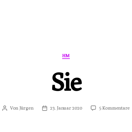
Kategorien
HM
Sie
z
Von
Jürgen
23. Januar 2020
5 Kommentare
Beitragsautor
Veröffentlichungsdatum
S