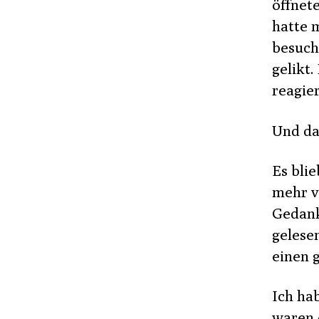
öffnet
hatte 
besuch
gelikt.
reagie
Und da
Es bli
mehr v
Gedank
gelese
einen 
Ich ha
waren 