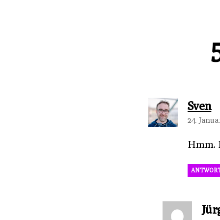
s
Sven
24. Janua
Hmm. K
ANTWOR
Jür