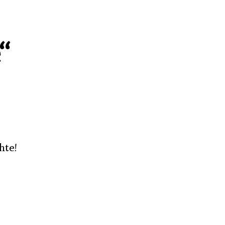
“
hte!