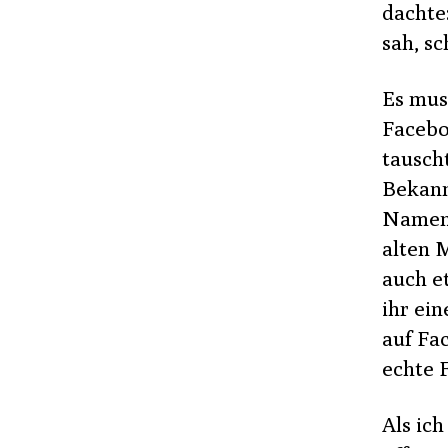
dachte:
sah, sc
Es mus
Facebo
tausch
Bekann
Namen 
alten M
auch e
ihr ei
auf Fa
echte 
Als ic