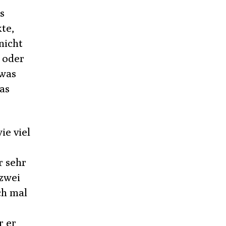
s
te,
nicht
s oder
 was
as
ie viel
r sehr
 zwei
ch mal
r er