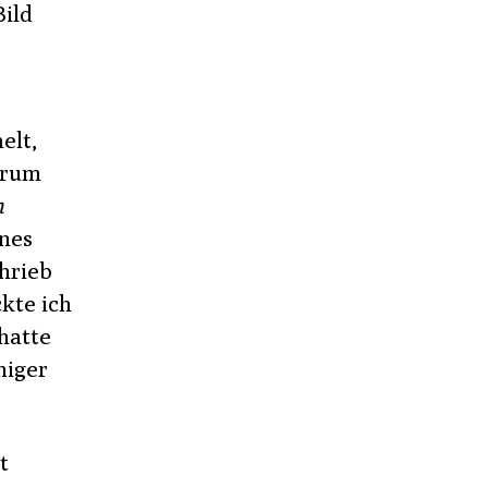
Bild
elt,
erum
n
ines
chrieb
kte ich
hatte
niger
t