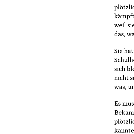
plötzli
kämpfte
weil s
das, w
Sie hat
Schulho
sich bl
nicht 
was, u
Es mus
Bekann
plötzl
kannte