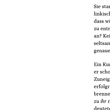
Sie sta
linkis
dass w
zu entr
an? Kei
seltsa
genaue
Ein Ku
er sch
Zuneig
erfolg
brenne
zu
ihr
r
deutete