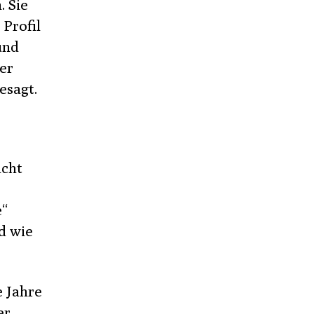
. Sie
Profil
und
ner
esagt.
icht
e“
d wie
e Jahre
er