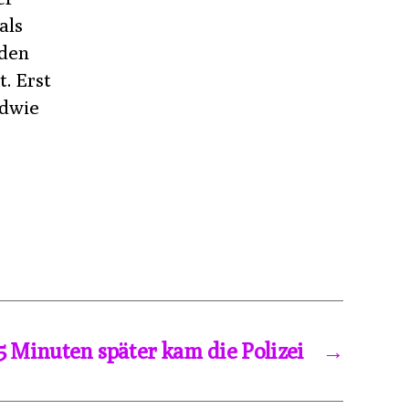
als
 den
. Erst
ndwie
5 Minuten später kam die Polizei
→