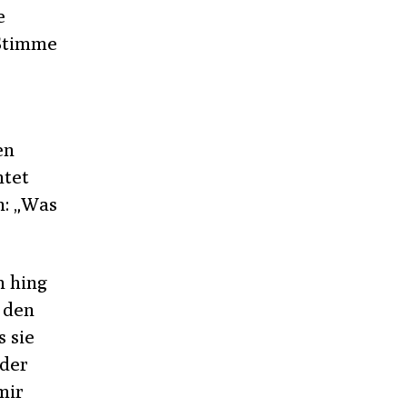
e
 Stimme
en
htet
n: „Was
h hing
 den
s sie
 der
mir