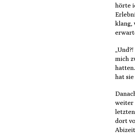
hörte 
Erlebni
klang,
erwart
„Und?!
mich z
hatten.
hat si
Danach 
weiter
letzten
dort vo
Abizei