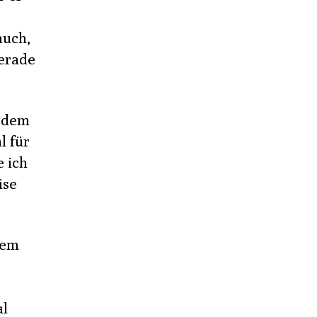
auch,
gerade
f dem
l für
e ich
ise
nem
al