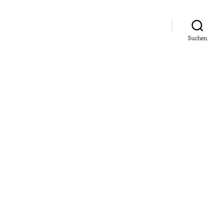
Suchen
u
ie