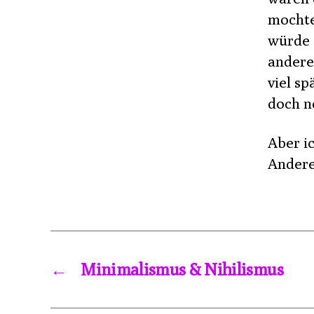
mochte
würde 
anderen
viel sp
doch n
Aber ic
Andere 
←
Minimalismus & Nihilismus