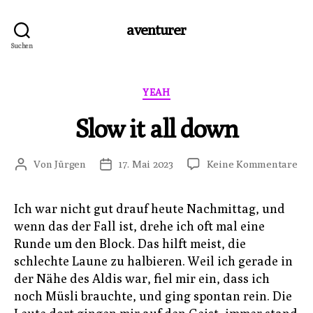
aventurer
Suchen
Kategorien
YEAH
Slow it all down
zu
Von
Jürgen
17. Mai 2023
Keine Kommentare
Beitragsautor
Veröffentlichungsdatum
Slo
it
Ich war nicht gut drauf heute Nachmittag, und
all
wenn das der Fall ist, drehe ich oft mal eine
do
Runde um den Block. Das hilft meist, die
schlechte Laune zu halbieren. Weil ich gerade in
der Nähe des Aldis war, fiel mir ein, dass ich
noch Müsli brauchte, und ging spontan rein. Die