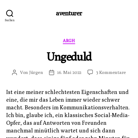
aventurer
Suchen
Kategorien
ARGH
Ungeduld
zu
Von
Jürgen
16. Mai 2022
3 Kommentare
Beitragsautor
Veröffentlichungsdatum
Unge
Ist eine meiner schlechtesten Eigenschaften und
eine, die mir das Leben immer wieder schwer
macht. Besonders im Kommunikationsverhalten.
Ich bin, glaube ich, ein klassisches Social-Media-
Opfer, das auf Antworten von Freunden
manchmal minütlich wartet und sich dann