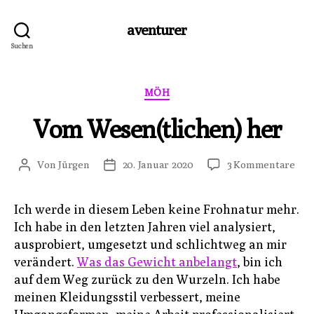
aventurer
Suchen
Kategorien
MÖH
Vom Wesen(tlichen) her
zu
Von
Jürgen
20. Januar 2020
3 Kommentare
Beitragsautor
Veröffentlichungsdatum
Vo
Wes
Ich werde in diesem Leben keine Frohnatur mehr.
her
Ich habe in den letzten Jahren viel analysiert,
ausprobiert, umgesetzt und schlichtweg an mir
verändert.
Was das Gewicht anbelangt
, bin ich
auf dem Weg zurück zu den Wurzeln. Ich habe
meinen Kleidungsstil verbessert, meine