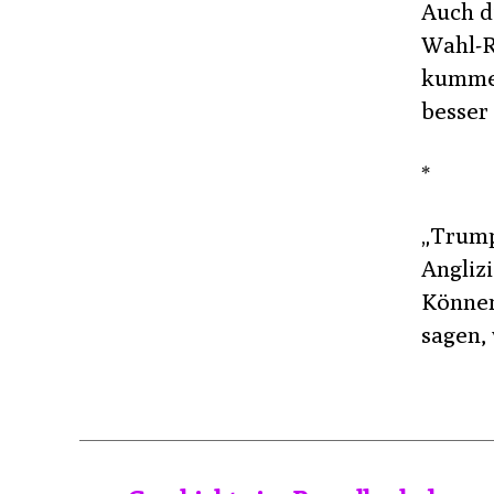
Auch di
Wahl-R
kumme 
besser 
*
„Trump
Angliz
Können
sagen, 