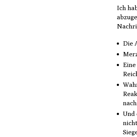
Ich ha
abzuge
Nachri
Die 
Merz
Eine
Reic
Wahr
Reak
nach
Und 
nich
Sieg