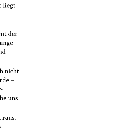
 liegt
mit der
tange
nd
h nicht
rde –
-
ebe uns
 raus.
s