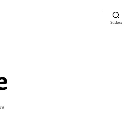
Suchen
e
zu
re
Wahlschlappe