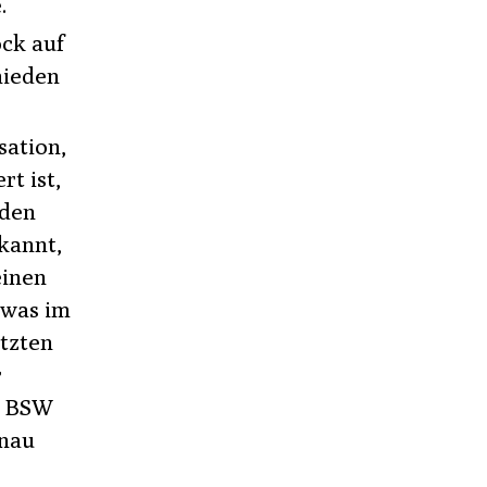
.
ock auf
hieden
sation,
rt ist,
 den
rkannt,
einen
 was im
etzten
r
m BSW
enau