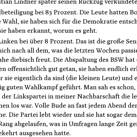
stian Lindner später seinen Rückzug verkündete
beteiligung bei 83 Prozent. Die Leute hatten B
e Wahl, sie haben sich für die Demokratie entsc
sie haben erkannt, worum es geht.
Linken bei über 8 Prozent. Das ist die große Sen
mich nach all dem, was die letzten Wochen passie
ahe diebisch freut. Die Abspaltung des BSW hat
en offensichtlich gut getan, sie haben endlich e
r sie eigentlich da sind (die kleinen Leute) und 
tig guten Wahlkampf geführt. Man sah es schon,
 der Linkspartei in meiner Nachbarschaft die l
en los war. Volle Bude an fast jedem Abend de
e. Die Partei lebt wieder und sie hat sogar de
Rang abgelaufen, was in Umfragen lange Zeit g
kehrt ausgesehen hatte.