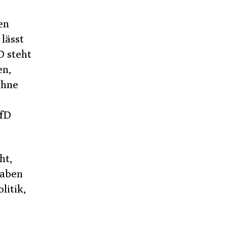
en
 lässt
D steht
en,
ohne
AfD
ht,
haben
litik,