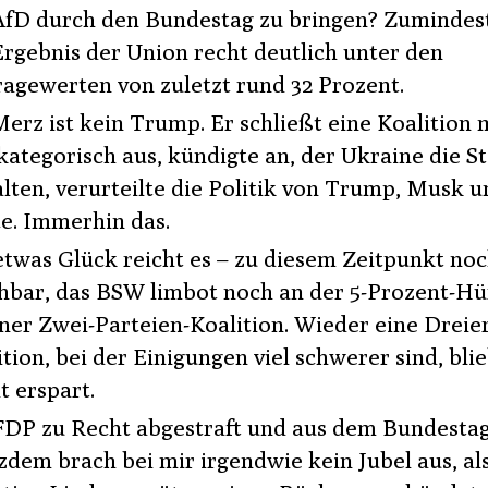
AfD durch den Bundestag zu bringen? Zumindest
Ergebnis der Union recht deutlich unter den
agewerten von zuletzt rund 32 Prozent.
Merz ist kein Trump. Er schließt eine Koalition 
kategorisch aus, kündigte an, der Ukraine die S
alten, verurteilte die Politik von Trump, Musk u
e. Immerhin das.
etwas Glück reicht es – zu diesem Zeitpunkt noc
hbar, das BSW limbot noch an der 5-Prozent-Hü
iner Zwei-Parteien-Koalition. Wieder eine Dreier
ition, bei der Einigungen viel schwerer sind, bli
t erspart.
FDP zu Recht abgestraft und aus dem Bundestag
zdem brach bei mir irgendwie kein Jubel aus, al