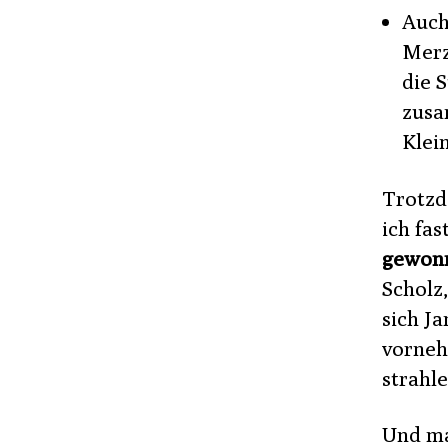
Auch
Merz
die 
zusa
Klei
Trotzd
ich fas
gewonn
Scholz
sich Ja
vorneh
strahl
Und man