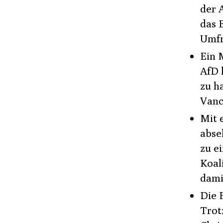
der 
das 
Umfr
Ein 
AfD 
zu h
Vanc
Mit 
abse
zu e
Koal
dami
Die 
Trot