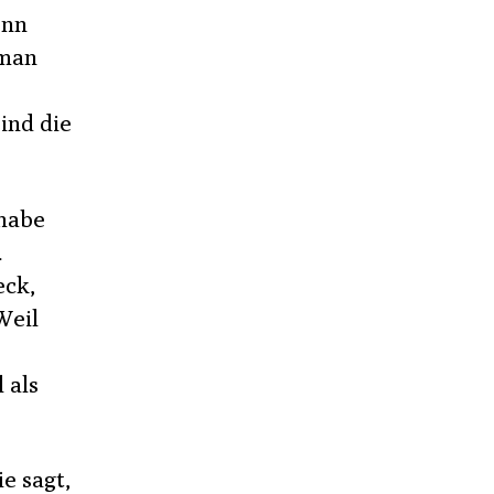
enn
 man
ind die
habe
h
eck,
Weil
 als
e sagt,