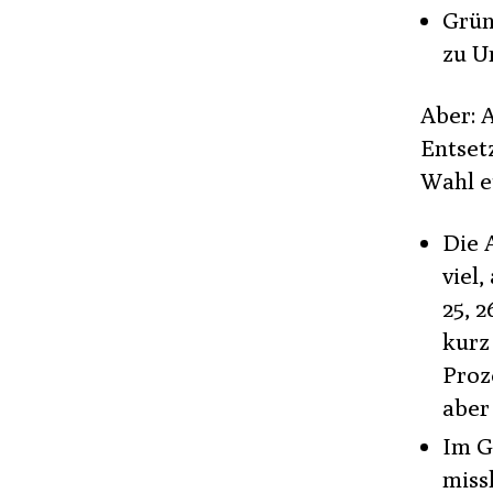
Grün
zu U
Aber: 
Entset
Wahl e
Die 
viel
25, 
kurz
Proz
aber
Im G
miss