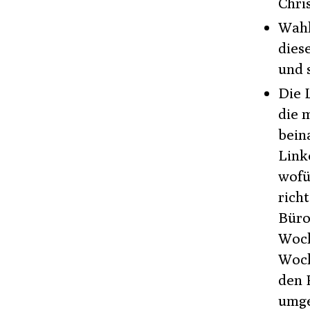
Chri
Wahl
dies
und 
Die 
die 
bein
Link
wofü
rich
Büro
Woch
Woch
den 
umge