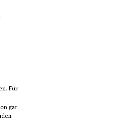
n
n. Für
hon gar
enden