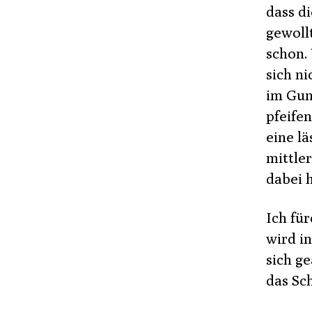
dass d
gewoll
schon. 
sich n
im Gun
pfeife
eine l
mittle
dabei h
Ich fü
wird i
sich ge
das Sc