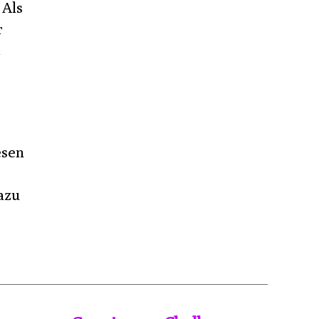
 Als
r
t
esen
azu