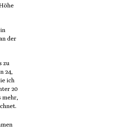
 Höhe
in
an der
s zu
n 24,
ie ich
nter 20
s mehr,
chnet.
e
immen