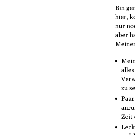
Bin ge
hier, 
nur no
aber ha
Meiner 
Mein
alle
Verw
zu se
Paar
anru
Zeit
Leck