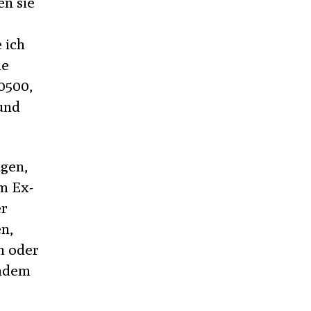
en sie
 ich
ie
0500,
und
agen,
m Ex-
er
n,
n oder
andem