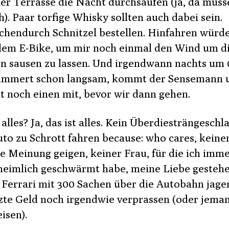
der Terrasse die Nacht durchsaufen (ja, da müss
h). Paar torfige Whisky sollten auch dabei sein.
chendurch Schnitzel bestellen. Hinfahren würde
dem E-Bike, um mir noch einmal den Wind um d
n sausen zu lassen. Und irgendwann nachts um 
ämmert schon langsam, kommt der Sensemann 
kt noch einen mit, bevor wir dann gehen.
 alles? Ja, das ist alles. Kein Überdiesträngeschl
uto zu Schrott fahren because: who cares, keine
ie Meinung geigen, keiner Frau, für die ich imm
heimlich geschwärmt habe, meine Liebe gestehe
 Ferrari mit 300 Sachen über die Autobahn jage
tzte Geld noch irgendwie verprassen (oder jem
isen).