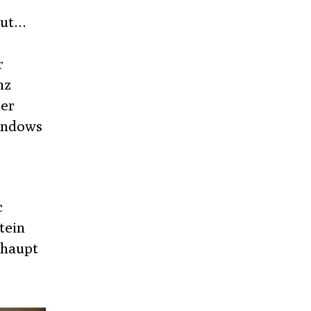
gut…
r
nz
ber
indows
c
tein
rhaupt