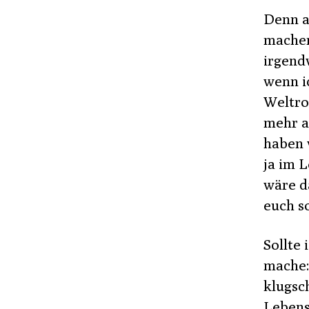
Denn a
machen
irgendw
wenn i
Weltro
mehr a
haben 
ja im 
wäre da
euch s
Sollte 
mache:
klugsc
Lebens