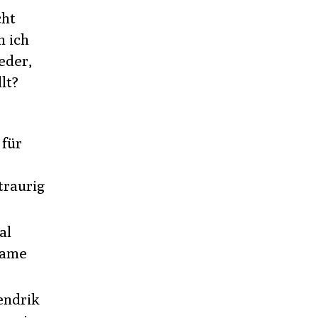
Death
cht
n ich
eder,
lt?
 für
traurig
al
same
endrik