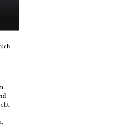
mich
en
und
cht.
n.