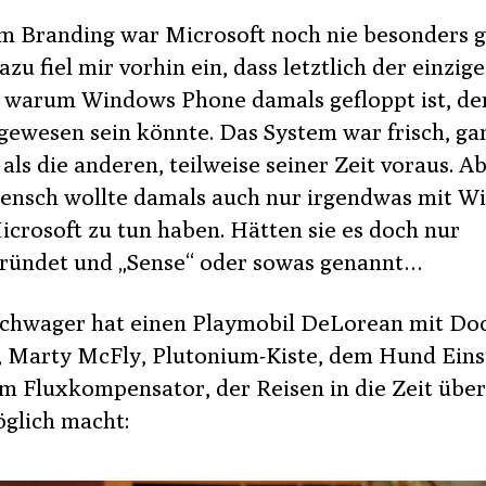
m Branding war Microsoft noch nie besonders 
zu fiel mir vorhin ein, dass letztlich der einzige
 warum Windows Phone damals gefloppt ist, de
ewesen sein könnte. Das System war frisch, ga
als die anderen, teilweise seiner Zeit voraus. A
ensch wollte damals auch nur irgendwas mit W
icrosoft zu tun haben. Hätten sie es doch nur
ründet und „Sense“ oder sowas genannt…
chwager hat einen Playmobil DeLorean mit Do
 Marty McFly, Plutonium-Kiste, dem Hund Eins
m Fluxkompensator, der Reisen in die Zeit übe
öglich macht: