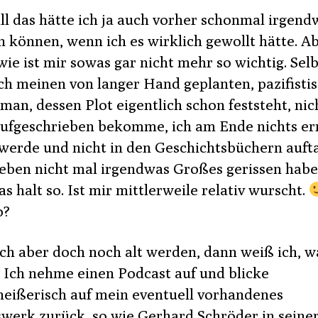
ll das hätte ich ja auch vorher schonmal irgend
 können, wenn ich es wirklich gewollt hätte. A
ie ist mir sowas gar nicht mehr so wichtig. Selb
ch meinen von langer Hand geplanten, pazifisti
man, dessen Plot eigentlich schon feststeht, nic
ufgeschrieben bekomme, ich am Ende nichts er
werde und nicht in den Geschichtsbüchern auft
Leben nicht mal irgendwas Großes gerissen hab
s halt so. Ist mir mittlerweile relativ wurscht.
o?
ich aber doch noch alt werden, dann weiß ich, w
 Ich nehme einen Podcast auf und blicke
heißerisch auf mein eventuell vorhandenes
werk zurück, so wie Gerhard Schröder in seine