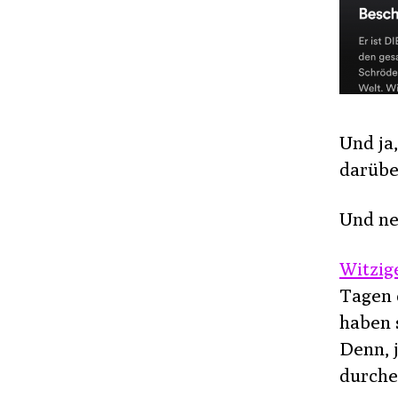
Und ja
darübe
Und nei
Witzig
Tagen 
haben 
Denn, 
durche