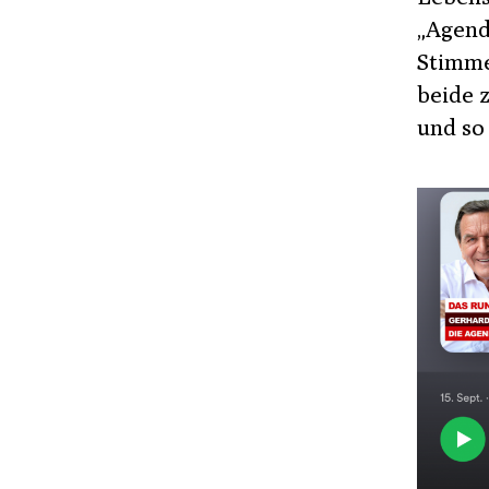
„Agenda
Stimm
beide 
und so 