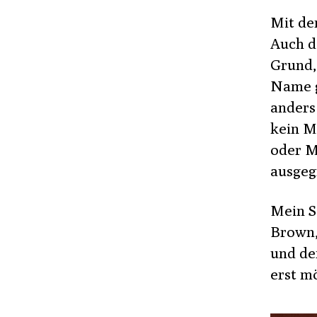
Mit de
Auch da
Grund,
Name g
anders 
kein M
oder M
ausgeg
Mein S
Brown,
und de
erst m