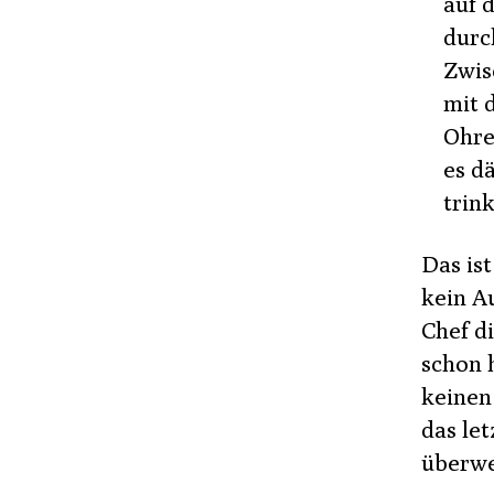
auf 
durc
Zwis
mit 
Ohre
es d
trin
Das ist
kein A
Chef d
schon 
keinen
das le
überwe