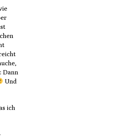
wie
ber
st
schen
ht
reicht
auche,
e: Dann
Und
as ich
r