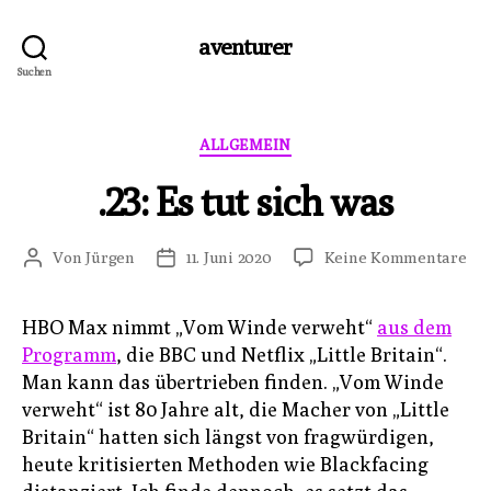
aventurer
Suchen
Kategorien
ALLGEMEIN
.23: Es tut sich was
zu
Von
Jürgen
11. Juni 2020
Keine Kommentare
Beitragsautor
Veröffentlichungsdatum
.23:
Es
HBO Max nimmt „Vom Winde verweht“
aus dem
tut
Programm
, die BBC und Netflix „Little Britain“.
sic
wa
Man kann das übertrieben finden. „Vom Winde
verweht“ ist 80 Jahre alt, die Macher von „Little
Britain“ hatten sich längst von fragwürdigen,
heute kritisierten Methoden wie Blackfacing