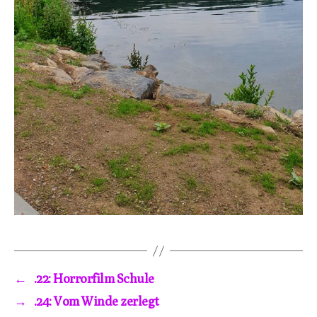
←
.22: Horrorfilm Schule
→
.24: Vom Winde zerlegt