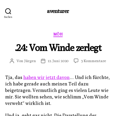
aventurer
Suchen
Kategorien
MÖH
.24: Vom Winde zerlegt
zu
Von
Jürgen
12. Juni 2020
3 Kommentare
Beitragsautor
Veröffentlichungsdatum
.24:
Vom
Tja, das
haben wir jetzt davon
… Und ich fürchte,
Wind
ich habe gerade auch meinen Teil dazu
zerle
beigetragen. Vermutlich ging es vielen Leute wie
mir. Sie wollten sehen, wie schlimm „Vom Winde
verweht“ wirklich ist.
Und ja, geht gar nicht. Die Darstellung der