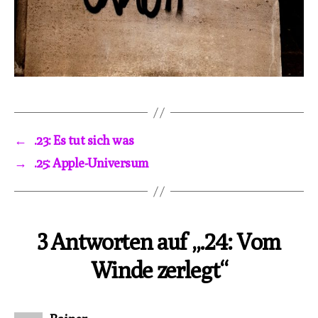
←
.23: Es tut sich was
→
.25: Apple-Universum
3 Antworten auf „.24: Vom
Winde zerlegt“