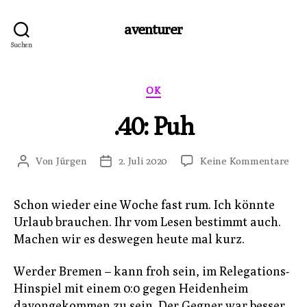
aventurer
Suchen
Kategorien
OK
.40: Puh
zu
Von
Jürgen
2. Juli 2020
Keine Kommentare
Beitragsautor
Veröffentlichungsdatum
.40:
Pu
Schon wieder eine Woche fast rum. Ich könnte
Urlaub brauchen. Ihr vom Lesen bestimmt auch.
Machen wir es deswegen heute mal kurz.
Werder Bremen – kann froh sein, im Relegations-
Hinspiel mit einem 0:0 gegen Heidenheim
davongekommen zu sein. Der Gegner war besser.