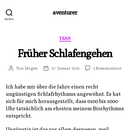
aventurer
Suchen
Kategorien
YEAH
Früher Schlafengehen
zu
Von
Jürgen
27. Januar 2021
5 Kommentare
Beitragsautor
Veröffentlichungsdatum
Frü
Sch
Ich habe mir über die Jahre einen recht
ungünstigen Schlafrhythmus angewöhnt. Es hat
sich für mich herausgestellt, dass 0100 bis 1000
Uhr tatsächlich am ehesten meinem Biorhythmus
entspricht.
Ungünstig ist das vor allem deswegen, weil