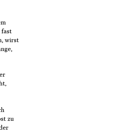
dem
 fast
n, wirst
ange,
er
ht,
ch
st zu
der