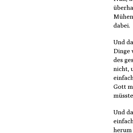
überha
Mühen,
dabei.
Und da
Dinge v
des ge
nicht,
einfach
Gott mi
müsste
Und da
einfac
herum 