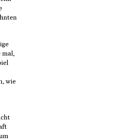
e
ehnten
ige
e mal,
iel
,
n, wie
,
icht
aft
zum