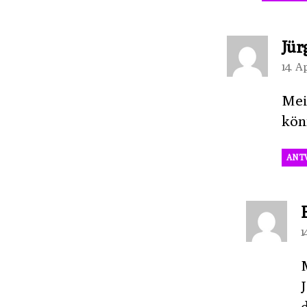
Jür
14. A
Mei
kön
ANT
1
J