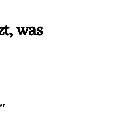
zt, was
er