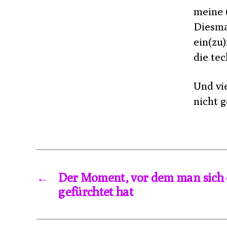
meine 
Diesma
ein(zu
die te
Und vi
nicht 
←
Der Moment, vor dem man sich 
gefürchtet hat