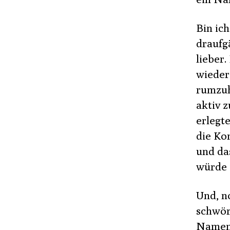
Bin ic
draufg
lieber
wieder
rumzuh
aktiv 
erlegte
die Ko
und da
würde 
Und, n
schwöre
Namens