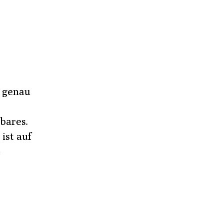
t genau
sbares.
ist auf
t