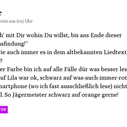
sagt:
r
 2020 um 11:15 Uhr
h‘ mit Dir wohin Du willst, bis ans Ende dieser
findung!“
ie auch immer es in dem altbekannten Liedtex
?
er Farbe bin ich auf alle Fälle dür was besser le
uf Lila war ok, schwarz auf was-auch-immer-rot 
artphone (wo ich fast ausschließlich lese) nich
l. So Jägermeister schwarz auf orange gerne!
TEN