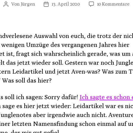
z
Von
Jürgen
13. April 2020
10 Kommentare
Beitragsautor
Veröffentlichungsdatum
W
je
w
je
ndverlesene Auswahl von euch, die trotz der nic
A
 wenigen Umzüge des vergangenen Jahres hier
t ist, fragt sich wahrscheinlich gerade, was um a
t das jetzt wieder soll. Gestern war noch Jungl
tern Leidartikel und jetzt Aven-was? Was zum T
 Was soll das hier?
s soll ich sagen: Sorry dafür!
Ich sagte es schon
 sage es hier jetzt wieder: Leidartikel war es ni
Junglenotes aber irgendwie auch nicht. Aventur
iner letzten Namensfindung schon einmal auf u
e, der mir gut gefiel.