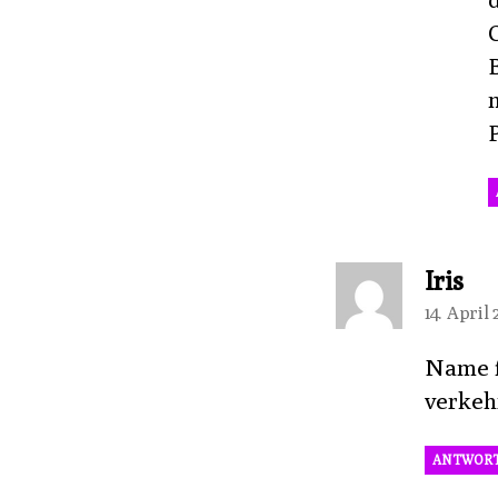
B
n
P
sag
Iris
14. April
Name f
verkeh
ANTWOR