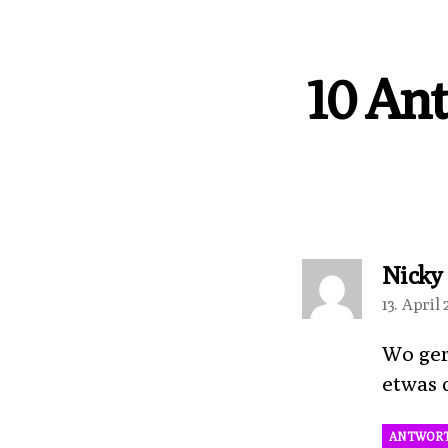
10 Ant
Nicky
13. April
Wo ger
etwas 
ANTWOR