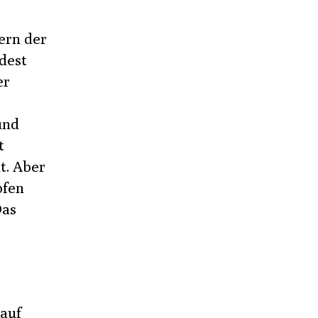
ern der
dest
er
und
t
t. Aber
fen
Das
 auf