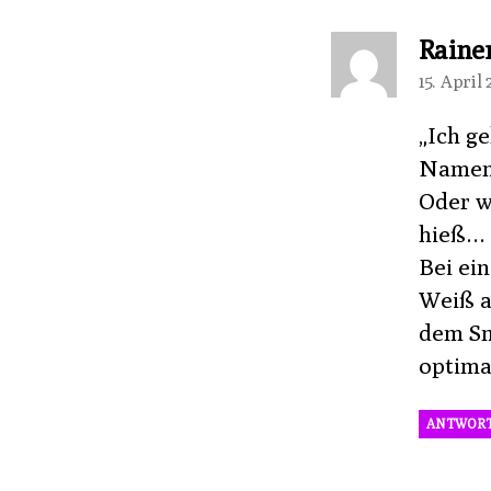
Raine
15. April
„Ich ge
Namens
Oder w
hieß… 
Bei ein
Weiß a
dem Sm
optima
ANTWOR