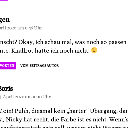
sagt:
gen
pril 2020 um 0:46 Uhr
nscht? Okay, ich schau mal, was noch so passen
nte. Knallrot hatte ich noch nicht.
WORTEN
VOM BEITRAGSAUTOR
sagt:
Boris
4. April 2020 um 10:10 Uhr
Moin! Puhh, diesmal kein „harter“ Übergang, da
a, Nicky hat recht, die Farbe ist es nicht. Wenn`
draufgängerisch sein soll, warum nicht Jägermei