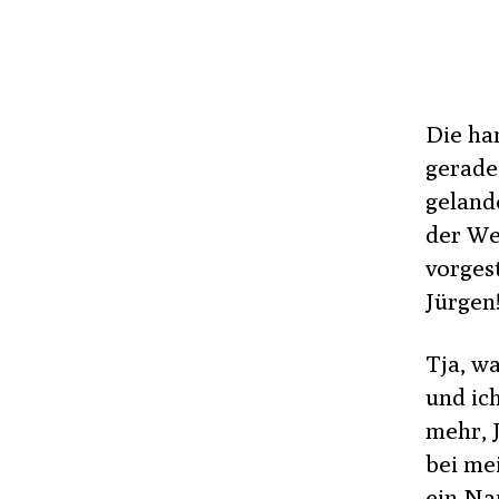
Die ha
gerade
gelande
der Wel
vorges
Jürgen!
Tja, wa
und ich
mehr, 
bei me
ein Nam