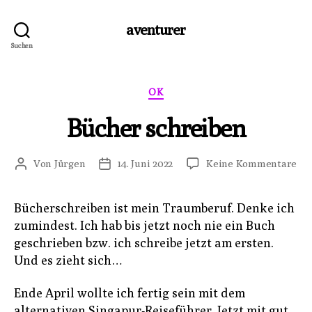
aventurer
Suchen
Kategorien
OK
Bücher schreiben
zu
Von
Jürgen
14. Juni 2022
Keine Kommentare
Beitragsautor
Veröffentlichungsdatum
Bü
sch
Bücherschreiben ist mein Traumberuf. Denke ich
zumindest. Ich hab bis jetzt noch nie ein Buch
geschrieben bzw. ich schreibe jetzt am ersten.
Und es zieht sich…
Ende April wollte ich fertig sein mit dem
alternativen Singapur-Reiseführer. Jetzt mit gut