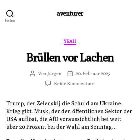
aventurer
Suchen
Kategorien
YEAH
Brüllen vor Lachen
Von
Jürgen
20. Februar 2025
Beitragsautor
Veröffentlichungsdatum
zu
Keine Kommentare
Brüllen
vor
Trump, der Zelenskij die Schuld am Ukraine-
Lachen
Krieg gibt. Musk, der den öffentlichen Sektor der
USA auflöst, die AfD voraussichtlich bei weit
über 20 Prozent bei der Wahl am Sonntag…