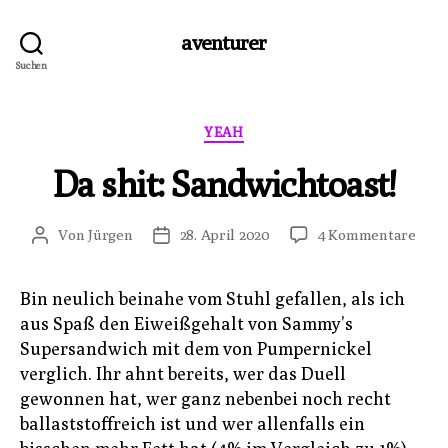
aventurer
Suchen
Kategorien
YEAH
Da shit: Sandwichtoast!
zu
Von
Jürgen
28. April 2020
4 Kommentare
Beitragsautor
Veröffentlichungsdatum
Da
shit:
Bin neulich beinahe vom Stuhl gefallen, als ich
Sand
aus Spaß den Eiweißgehalt von Sammy’s
Supersandwich mit dem von Pumpernickel
verglich. Ihr ahnt bereits, wer das Duell
gewonnen hat, wer ganz nebenbei noch recht
ballaststoffreich ist und wer allenfalls ein