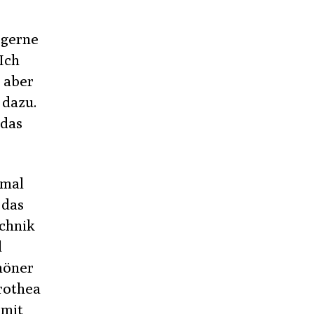
 gerne
Ich
, aber
 dazu.
 das
nmal
 das
echnik
l
chöner
orothea
 mit