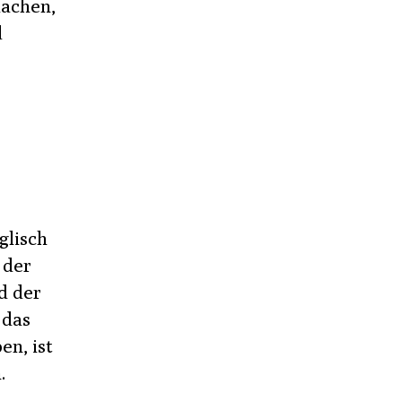
machen,
d
glisch
 der
d der
 das
en, ist
.