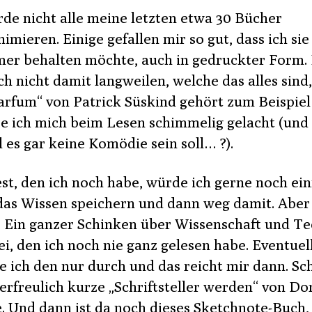
rde nicht alle meine letzten etwa 30 Bücher
mieren. Einige gefallen mir so gut, dass ich sie
mer behalten möchte, auch in gedruckter Form. 
ch nicht damit langweilen, welche das alles sind
arfum“ von Patrick Süskind gehört zum Beispiel
e ich mich beim Lesen schimmelig gelacht (und
 es gar keine Komödie sein soll… ?).
st, den ich noch habe, würde ich gerne noch ei
 das Wissen speichern und dann weg damit. Aber
. Ein ganzer Schinken über Wissenschaft und T
ei, den ich noch nie ganz gelesen habe. Eventuel
re ich den nur durch und das reicht mir dann. S
 erfreulich kurze „Schriftsteller werden“ von D
. Und dann ist da noch dieses Sketchnote-Buch,