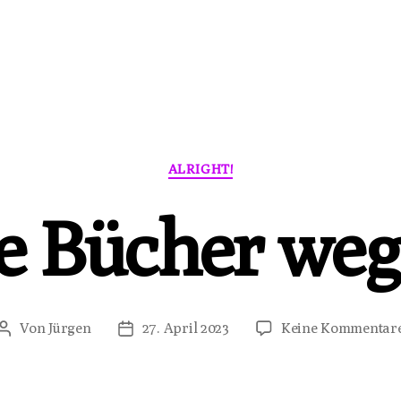
Kategorien
ALRIGHT!
te Bücher weg
Von
Jürgen
27. April 2023
Keine Kommentar
Beitragsautor
Veröffentlichungsdatum