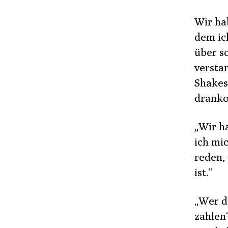
Wir ha
dem ic
über so
versta
Shakes
dranko
„Wir h
ich mic
reden,
ist.“
„Wer d
zahlen“