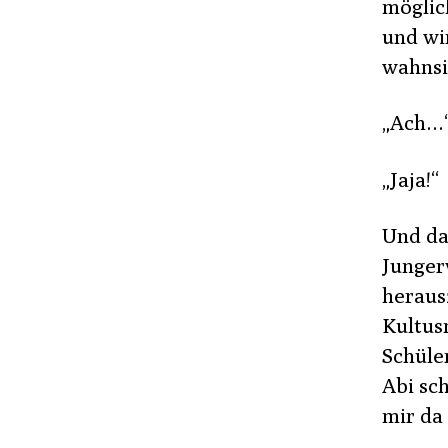
möglic
und wi
wahnsi
„Ach…
„Jaja!“
Und da
Junger
heraus
Kultus
Schüle
Abi sch
mir da