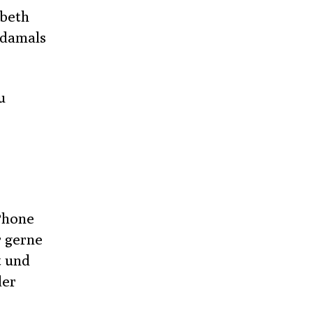
cbeth
 damals
u
Phone
r gerne
t und
der