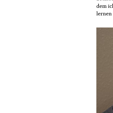
dem ic
lernen