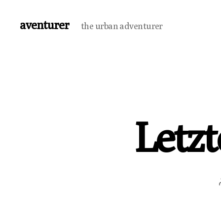
aventurer
the urban adventurer
Letz