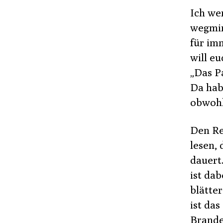
Ich we
wegmini
für im
will eu
„Das P
Da hab
obwohl
Den Re
lesen,
dauert
ist dab
blätte
ist das
Brande