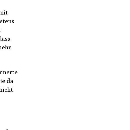
mit
istens
t
dass
mehr
innerte
ie da
hicht