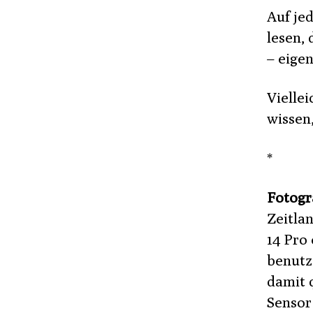
Auf je
lesen,
– eigen
Viellei
wissen,
*
Fotogr
Zeitla
14 Pro 
benutz
damit q
Sensor 