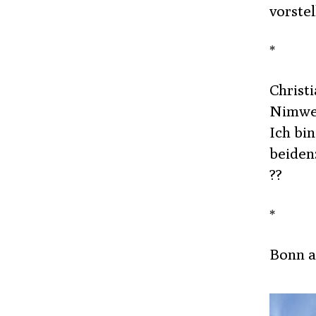
vorstel
*
Christ
Nimweg
Ich bin
beiden:
??
*
Bonn a