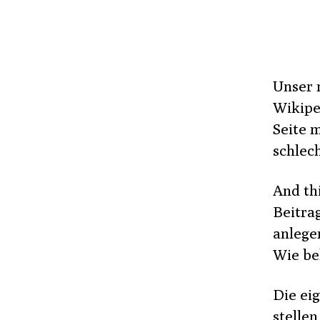
Unser 
Wikipe
Seite m
schlech
And th
Beitrag
anlege
Wie bel
Die ei
stelle