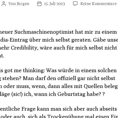
Von
Jürgen
15. Juli 2023
Keine Kommentare
Beitragsautor
Veröffentlichungsdatum
neuer Suchmaschinenoptimist hat mir zu einem
dia-Eintrag über mich selbst geraten. Gäbe uns
ehr Credibility, wäre auch für mich selbst nicht
t.
is got me thinking: Was würde in einem solchen
 stehen? Man darf den offiziell gar nicht selbst
n oder muss, wenn, dann alles mit Quellen beleg
äge (sic!) ich, wann ich Geburtstag habe? ?
gentliche Frage kann man sich aber auch abseits
n oder auch, sich als Trockenübung mal einen Ei