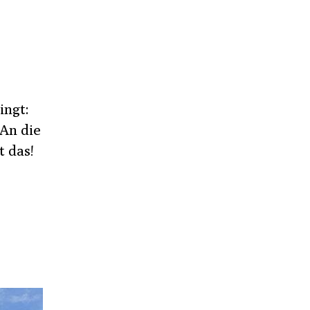
ingt:
 An die
t das!