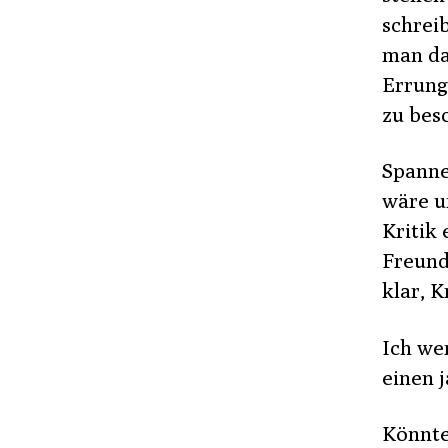
schrei
man da
Errung
zu bes
Spanne
wäre u
Kritik
Freund
klar, K
Ich we
einen j
Könnte